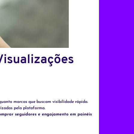
Visualizações
quanto marcas que buscam visibilidade rápida.
rizadas pela plataforma.
omprar seguidores e engajamento em painéis