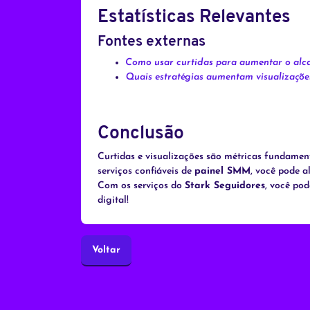
Estatísticas Relevantes
Fontes externas
Como usar curtidas para aumentar o alc
Quais estratégias aumentam visualizaçõ
Conclusão
Curtidas e visualizações são métricas fundamen
serviços confiáveis de
painel SMM
, você pode a
Com os serviços do
Stark Seguidores
, você po
digital!
Voltar