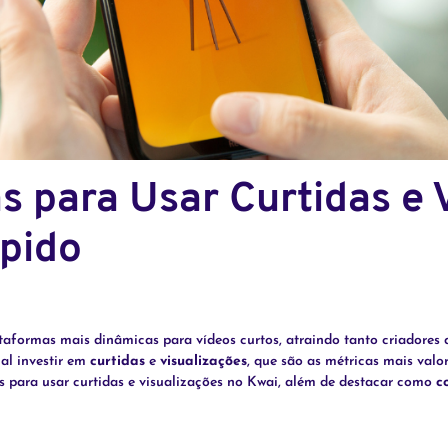
as para Usar Curtidas e 
ápido
formas mais dinâmicas para vídeos curtos, atraindo tanto criadores 
ial investir em
curtidas
e
visualizações
, que são as métricas mais valo
es para usar curtidas e visualizações no Kwai, além de destacar como
c