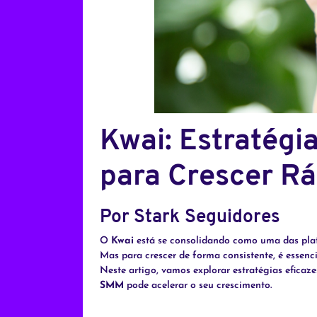
Kwai: Estratégi
para Crescer R
Por Stark Seguidores
O
Kwai
está se consolidando como uma das plata
Mas para crescer de forma consistente, é essenc
Neste artigo, vamos explorar estratégias eficaz
SMM
pode acelerar o seu crescimento.