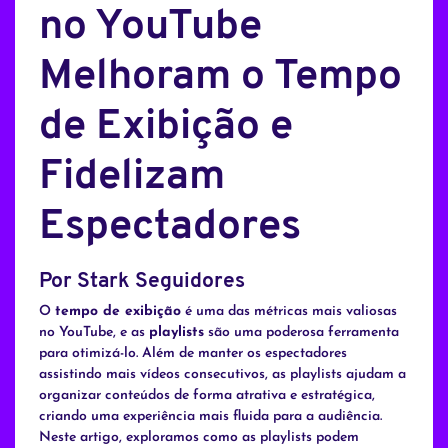
no YouTube
Melhoram o Tempo
de Exibição e
Fidelizam
Espectadores
Por Stark Seguidores
O
tempo de exibição
é uma das métricas mais valiosas
no YouTube, e as
playlists
são uma poderosa ferramenta
para otimizá-lo. Além de manter os espectadores
assistindo mais vídeos consecutivos, as playlists ajudam a
organizar conteúdos de forma atrativa e estratégica,
criando uma experiência mais fluida para a audiência.
Neste artigo, exploramos como as playlists podem