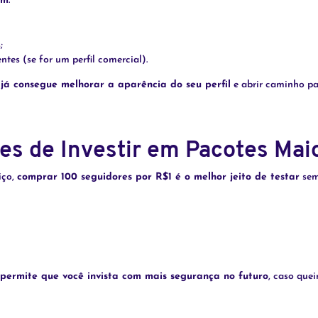
ém
.
;
tes (se for um perfil comercial).
 já consegue melhorar a aparência do seu perfil
e abrir caminho pa
tes de Investir em Pacotes Mai
iço,
comprar 100 seguidores por R$1 é o melhor jeito de testar
sem
permite que você invista com mais segurança no futuro
, caso que