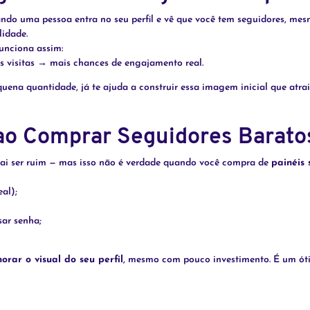
ando uma pessoa entra no seu perfil e vê que você tem seguidores, me
lidade.
unciona assim:
 visitas → mais chances de engajamento real.
ena quantidade, já te ajuda a construir essa imagem inicial que atrai
ao Comprar Seguidores Barato
 vai ser ruim — mas isso não é verdade quando você compra de
painéis 
al);
sar senha;
orar o visual do seu perfil
, mesmo com pouco investimento. É um ót