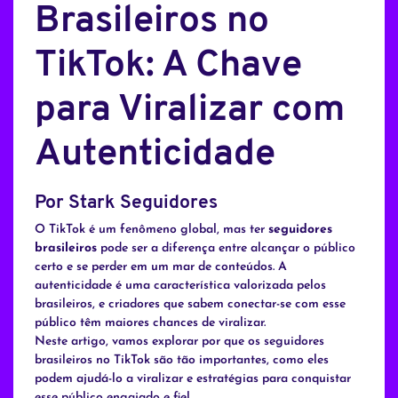
Brasileiros no
TikTok: A Chave
para Viralizar com
Autenticidade
Por Stark Seguidores
O TikTok é um fenômeno global, mas ter
seguidores
brasileiros
pode ser a diferença entre alcançar o público
certo e se perder em um mar de conteúdos. A
autenticidade é uma característica valorizada pelos
brasileiros, e criadores que sabem conectar-se com esse
público têm maiores chances de viralizar.
Neste artigo, vamos explorar por que os seguidores
brasileiros no TikTok são tão importantes, como eles
podem ajudá-lo a viralizar e estratégias para conquistar
esse público engajado e fiel.