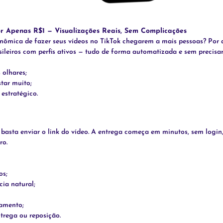
or Apenas R$1 — Visualizações Reais, Sem Complicações
ômica de fazer seus vídeos no TikTok chegarem a mais pessoas? Por a
asileiros com perfis ativos — tudo de forma automatizada e sem precisa
 olhares;
tar muito;
estratégico.
 basta enviar o link do vídeo. A entrega começa em minutos, sem login
ro.
os;
ia natural;
amento;
trega ou reposição.