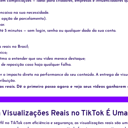
e sem complicações — ideal para criadores, empresas e influenciadores q
encaixa na sua necessidade.
 opção de parcelamento).
ar.
 5 minutos — sem login, senha ou qualquer dado da sua conta.
 reais no Brasil;
ico;
itmo a entender que seu vídeo merece destaque;
de reposição caso haja qualquer falha.
 o impacto direto na performance do seu conteúdo. A entrega de visu
ribuição.
os reais. Dê o primeiro passo agora e veja seus vídeos ganharem 
 Visualizações Reais no TikTok É Uma
fil no TikTok com eficiência e segurança, as visualizações reais são um