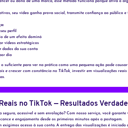
fluencer ou dono de uma marca, esse método funciona porque ativa o al
 ativos, seu vídeo ganha prova social, transmite confiança ao público 
o:
seu perfil
io de um efeito dominó
ar vídeos estratégicos
ar dados da sua conta
por dia
, o suficiente para ver na prática como uma pequena ação pode causa
ais e crescer com constância no TikTok, investir em visualizações reai
as.
eais no TikTok — Resultados Verdadei
 segura, acessível e sem enrolação? Com nosso serviço, você garante v
alcance e engajamento desde os primeiros minutos após a postagem.
 exigimos acesso à sua conta. A entrega das visualizações é iniciad