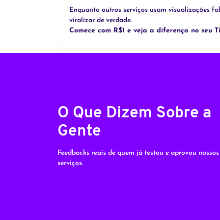
Enquanto outros serviços usam visualizações fa
viralizar de verdade.
Comece com R$1 e veja a diferença no seu Ti
O Que Dizem Sobre a
Gente
Feedbacks reais de quem já testou e aprovou nossos
serviços.